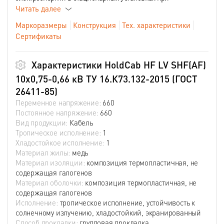
Читать далее
Маркоразмеры
Конструкция
Тех. характеристики
Сертификаты
Характеристики HoldCab HF LV SHF(AF)
10х0,75-0,66 кВ ТУ 16.К73.132-2015 (ГОСТ
26411-85)
Переменное напряжение:
660
Постоянное напряжение:
660
Вид продукции:
Кабель
Тропическое исполнение:
1
Хладостойкое исполнение:
1
Материал жилы:
медь
Материал изоляции:
композиция термопластичная, не
содержащая галогенов
Материал оболочки:
композиция термопластичная, не
содержащая галогенов
Исполнение:
тропическое исполнение, устойчивость к
солнечному излучению, хладостойкий, экранированный
Способ прокладки:
групповая прокладка