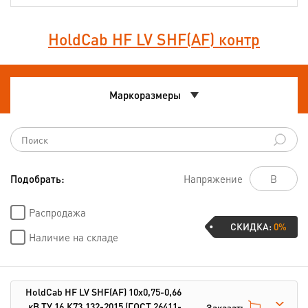
HoldCab HF LV SHF(AF) контр
Маркоразмеры
Подобрать:
Напряжение
Распродажа
СКИДКА:
0%
Наличие на складе
HoldCab HF LV SHF(AF) 10х0,75-0,66
кВ
ТУ 16.К73.132-2015
(ГОСТ 26411-
Заказать