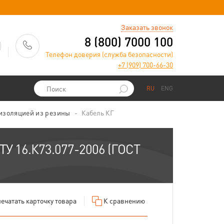
)
Заказать звонок
8 (800) 7000 100
Телефон доверия (служба безопасности)
+7 (909) 700-66-30
RU
ENG
 изоляцией из резины
Кабель КГ
ТУ 16.К73.077-2006 (ГОСТ
ечатать
карточку товара
К сравнению