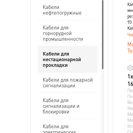
Ка
Кабели
мн
нефтепогружные
ре
93 
Кабели для
Ка
горнорудной
Чи
промышленности
Ма
Те
Кабели для
нестационарной
прокладки
1х
Кабели для пожарной
16
сигнализации
Пе
По
Кабели для
Ви
сигнализации и
Ма
блокировки
Ма
Ма
Ис
Кабели для
электрических
Сп