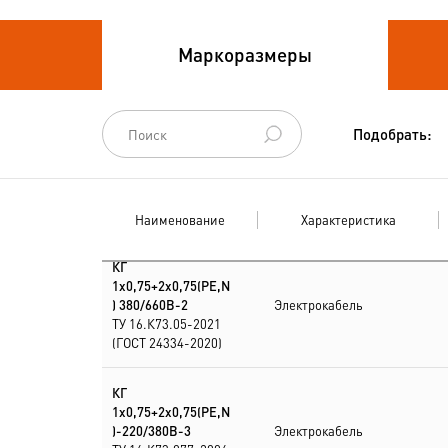
Кабели
Маркоразмеры
термоэлектродные
Кабели управления
Подобрать:
Наименование
Характеристика
КГ
1х0,75+2х0,75(PE,N
) 380/660В-2
Электрокабель
ТУ 16.К73.05-2021
(ГОСТ 24334-2020)
КГ
1х0,75+2х0,75(PE,N
)-220/380В-3
Электрокабель