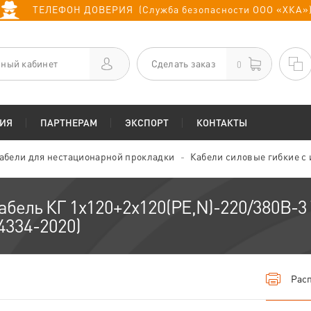
ТЕЛЕФОН ДОВЕРИЯ (Служба безопасности ООО «ХКА»
ный кабинет
Сделать заказ
0
ИЯ
ПАРТНЕРАМ
ЭКСПОРТ
КОНТАКТЫ
абели для нестационарной прокладки
Кабели силовые гибкие с
абель КГ 1х120+2х120(PE,N)-220/380В-3 
4334-2020)
Расп