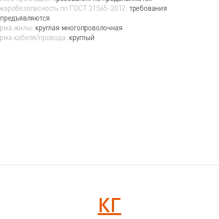
жаробезопасность по ГОСТ 31565-2012:
требования
 предъявляются
рма жилы:
круглая многопроволочная
рма кабеля/провода:
круглый
КГ