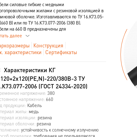
бели силовые гибкие с медными
огопроволочными жилами с резиновой изоляцией в
зиновой оболочке. Изготавливаются по ТУ 16.К73.05-
(660 В) или по ТУ 16.К73.077-2006 (380 В).
бели на 660 В предназначены для
тать далее
ркоразмеры
Конструкция
х. характеристики
Сертификаты
Характеристики КГ
120+2х120(PE,N)-220/380В-3 ТУ
.К73.077-2006 (ГОСТ 24334-2020)
ременное напряжение:
380
стоянное напряжение:
660
д продукции:
Кабель
териал жилы:
медь
териал изоляции:
резина
териал оболочки:
резина
полнение:
устойчивость к солнечному излучению
особ прокладки:
требования не предъявляются