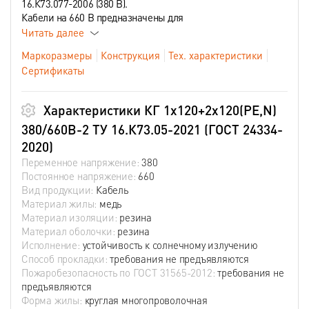
16.К73.077-2006 (380 В).
Кабели на 660 В предназначены для
Читать далее
Маркоразмеры
Конструкция
Тех. характеристики
Сертификаты
Характеристики КГ 1х120+2х120(PE,N)
380/660В-2 ТУ 16.К73.05-2021 (ГОСТ 24334-
2020)
Переменное напряжение:
380
Постоянное напряжение:
660
Вид продукции:
Кабель
Материал жилы:
медь
Материал изоляции:
резина
Материал оболочки:
резина
Исполнение:
устойчивость к солнечному излучению
Способ прокладки:
требования не предъявляются
Пожаробезопасность по ГОСТ 31565-2012:
требования не
предъявляются
Форма жилы:
круглая многопроволочная