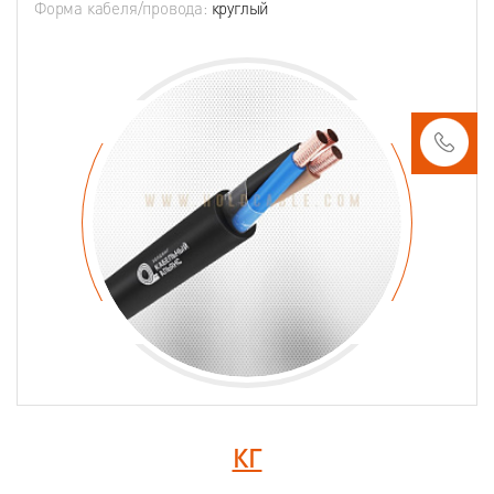
Форма кабеля/провода:
круглый
КГ