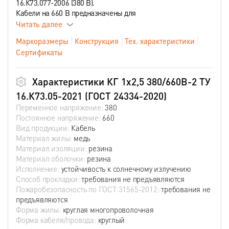
16.К73.077-2006 (380 В).
Кабели на 660 В предназначены для
Читать далее
Маркоразмеры
Конструкция
Тех. характеристики
Сертификаты
Характеристики КГ 1х2,5 380/660В-2 ТУ
16.К73.05-2021 (ГОСТ 24334-2020)
Переменное напряжение:
380
Постоянное напряжение:
660
Вид продукции:
Кабель
Материал жилы:
медь
Материал изоляции:
резина
Материал оболочки:
резина
Исполнение:
устойчивость к солнечному излучению
Способ прокладки:
требования не предъявляются
Пожаробезопасность по ГОСТ 31565-2012:
требования не
предъявляются
Форма жилы:
круглая многопроволочная
Форма кабеля/провода:
круглый