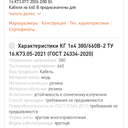
16.К73.077-2006 (380 В).
Кабели на 660 В предназначены для
Читать далее
Маркоразмеры
Конструкция
Тех. характеристики
Сертификаты
Характеристики КГ 1х4 380/660В-2 ТУ
16.К73.05-2021 (ГОСТ 24334-2020)
Переменное напряжение:
380
Постоянное напряжение:
660
Вид продукции:
Кабель
Материал жилы:
медь
Материал изоляции:
резина
Материал оболочки:
резина
Исполнение:
устойчивость к солнечному излучению
Способ прокладки:
требования не предъявляются
Пожаробезопасность по ГОСТ 31565-2012:
требования не
предъявляются
Форма жилы:
круглая многопроволочная
Форма кабеля/провода:
круглый