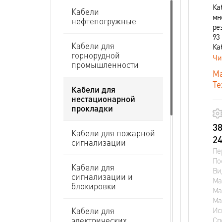
Ка
Кабели
мн
нефтепогружные
ре
93 
Кабели для
Ка
горнорудной
Чи
промышленности
Ма
Те
Кабели для
нестационарной
прокладки
38
Кабели для пожарной
24
сигнализации
Пе
По
Кабели для
Ви
сигнализации и
Ма
блокировки
Ма
Ма
Ис
Кабели для
электрических
Сп