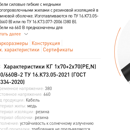
бели силовые гибкие с медными
огопроволочными жилами с резиновой изоляцией в
зиновой оболочке. Изготавливаются по ТУ 16.К73.05-
(660 В) или по ТУ 16.К73.077-2006 (380 В).
бели на 660 В предназначены для
тать далее
ркоразмеры
Конструкция
х. характеристики
Сертификаты
Характеристики КГ 1х70+2х70(PE,N)
0/660В-2 ТУ 16.К73.05-2021 (ГОСТ
334-2020)
ременное напряжение:
380
стоянное напряжение:
660
д продукции:
Кабель
териал жилы:
медь
териал изоляции:
резина
териал оболочки:
резина
полнение:
устойчивость к солнечному излучению
особ прокладки:
требования не предъявляются