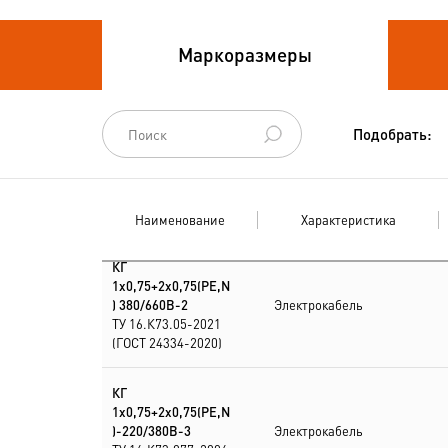
Кабели
Маркоразмеры
термоэлектродные
Кабели управления
Подобрать:
Наименование
Характеристика
КГ
1х0,75+2х0,75(PE,N
) 380/660В-2
Электрокабель
ТУ 16.К73.05-2021
(ГОСТ 24334-2020)
КГ
1х0,75+2х0,75(PE,N
)-220/380В-3
Электрокабель