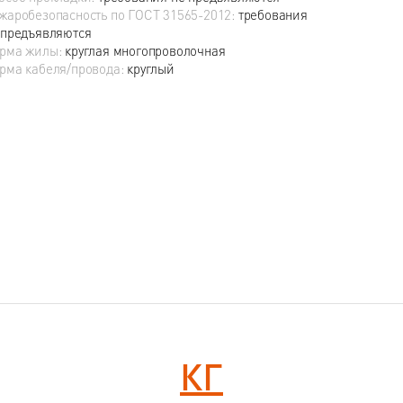
жаробезопасность по ГОСТ 31565-2012:
требования
 предъявляются
рма жилы:
круглая многопроволочная
рма кабеля/провода:
круглый
КГ