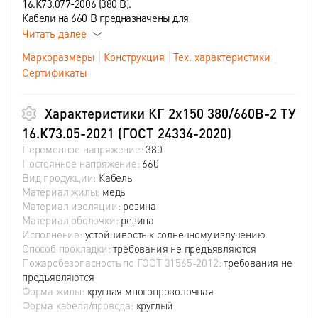
16.К73.077-2006 (380 В).
Кабели на 660 В предназначены для
Читать далее
Маркоразмеры
Конструкция
Тех. характеристики
Сертификаты
Характеристики КГ 2х150 380/660В-2 ТУ
16.К73.05-2021 (ГОСТ 24334-2020)
Переменное напряжение:
380
Постоянное напряжение:
660
Вид продукции:
Кабель
Материал жилы:
медь
Материал изоляции:
резина
Материал оболочки:
резина
Исполнение:
устойчивость к солнечному излучению
Способ прокладки:
требования не предъявляются
Пожаробезопасность по ГОСТ 31565-2012:
требования не
предъявляются
Форма жилы:
круглая многопроволочная
Форма кабеля/провода:
круглый