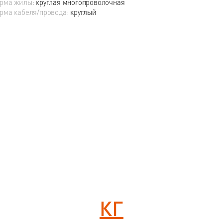
рма жилы:
круглая многопроволочная
рма кабеля/провода:
круглый
КГ