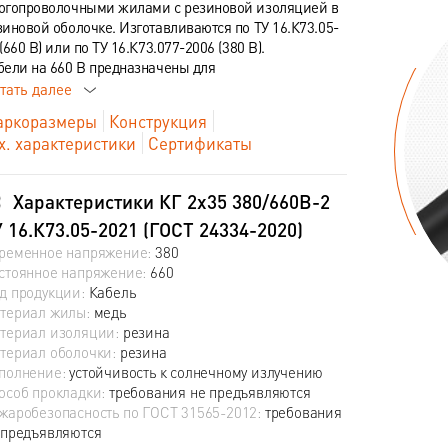
огопроволочными жилами с резиновой изоляцией в
зиновой оболочке. Изготавливаются по ТУ 16.К73.05-
(660 В) или по ТУ 16.К73.077-2006 (380 В).
бели на 660 В предназначены для
тать далее
ркоразмеры
Конструкция
х. характеристики
Сертификаты
Характеристики КГ 2х35 380/660В-2
 16.К73.05-2021 (ГОСТ 24334-2020)
ременное напряжение:
380
стоянное напряжение:
660
д продукции:
Кабель
териал жилы:
медь
териал изоляции:
резина
териал оболочки:
резина
полнение:
устойчивость к солнечному излучению
особ прокладки:
требования не предъявляются
жаробезопасность по ГОСТ 31565-2012:
требования
 предъявляются