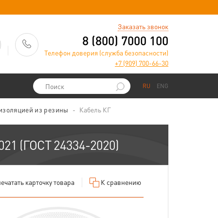
)
Заказать звонок
8 (800) 7000 100
Телефон доверия (служба безопасности)
+7 (909) 700-66-30
RU
ENG
 изоляцией из резины
Кабель КГ
021 (ГОСТ 24334-2020)
ечатать
карточку товара
К сравнению