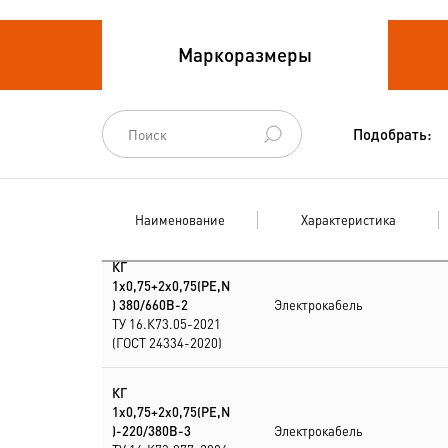
Кабели
Маркоразмеры
термоэлектродные
Кабели управления
Подобрать:
Наименование
Характеристика
КГ
1х0,75+2х0,75(PE,N
) 380/660В-2
Электрокабель
ТУ 16.К73.05-2021
(ГОСТ 24334-2020)
КГ
1х0,75+2х0,75(PE,N
)-220/380В-3
Электрокабель