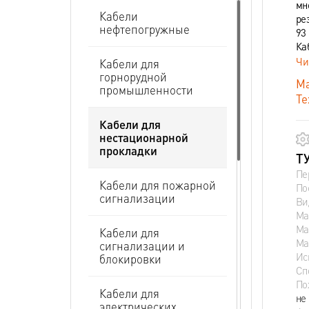
мн
Кабели
ре
нефтепогружные
93 
Ка
Чи
Кабели для
горнорудной
Ма
промышленности
Те
Кабели для
нестационарной
прокладки
ТУ
Пе
Кабели для пожарной
По
сигнализации
Ви
Ма
Ма
Кабели для
Ма
сигнализации и
Ис
блокировки
Сп
По
Кабели для
не
электрических