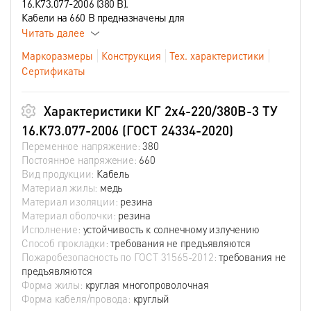
16.К73.077-2006 (380 В).
Кабели на 660 В предназначены для
Читать далее
Маркоразмеры
Конструкция
Тех. характеристики
Сертификаты
Характеристики КГ 2х4-220/380В-3 ТУ
16.К73.077-2006 (ГОСТ 24334-2020)
Переменное напряжение:
380
Постоянное напряжение:
660
Вид продукции:
Кабель
Материал жилы:
медь
Материал изоляции:
резина
Материал оболочки:
резина
Исполнение:
устойчивость к солнечному излучению
Способ прокладки:
требования не предъявляются
Пожаробезопасность по ГОСТ 31565-2012:
требования не
предъявляются
Форма жилы:
круглая многопроволочная
Форма кабеля/провода:
круглый