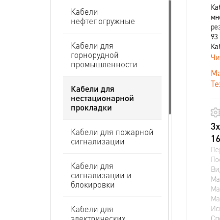
Ка
Кабели
мн
нефтепогружные
ре
93 
Кабели для
Ка
горнорудной
Чи
промышленности
Ма
Те
Кабели для
нестационарной
прокладки
3х
Кабели для пожарной
16
сигнализации
Пе
По
Кабели для
Ви
сигнализации и
Ма
блокировки
Ма
Ма
Ис
Кабели для
электрических
Сп