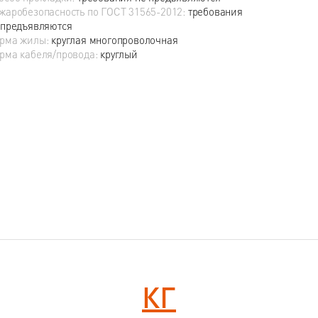
жаробезопасность по ГОСТ 31565-2012:
требования
 предъявляются
рма жилы:
круглая многопроволочная
рма кабеля/провода:
круглый
КГ