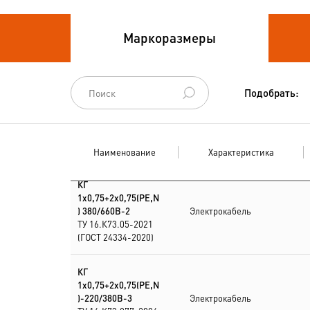
Кабели
Маркоразмеры
термоэлектродные
Кабели управления
Подобрать:
Наименование
Характеристика
КГ
1х0,75+2х0,75(PE,N
) 380/660В-2
Электрокабель
ТУ 16.К73.05-2021
(ГОСТ 24334-2020)
КГ
1х0,75+2х0,75(PE,N
)-220/380В-3
Электрокабель