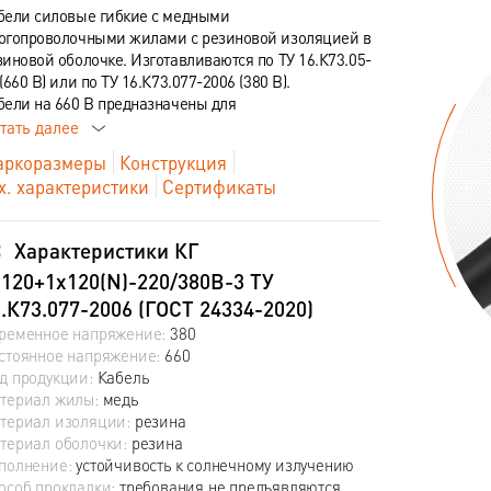
бели силовые гибкие с медными
огопроволочными жилами с резиновой изоляцией в
зиновой оболочке. Изготавливаются по ТУ 16.К73.05-
(660 В) или по ТУ 16.К73.077-2006 (380 В).
бели на 660 В предназначены для
тать далее
ркоразмеры
Конструкция
х. характеристики
Сертификаты
Характеристики КГ
120+1х120(N)-220/380В-3 ТУ
.К73.077-2006 (ГОСТ 24334-2020)
ременное напряжение:
380
стоянное напряжение:
660
д продукции:
Кабель
териал жилы:
медь
териал изоляции:
резина
териал оболочки:
резина
полнение:
устойчивость к солнечному излучению
особ прокладки:
требования не предъявляются