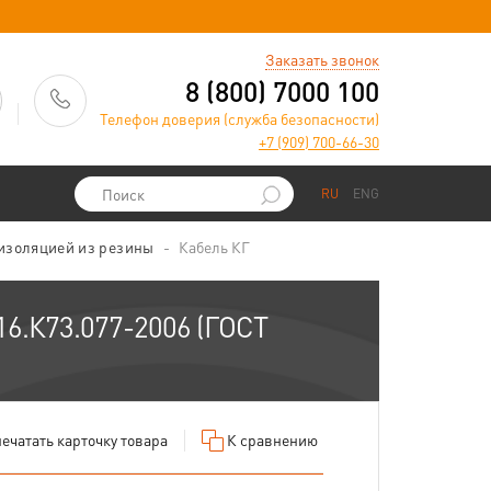
)
Заказать звонок
8 (800) 7000 100
Телефон доверия (служба безопасности)
+7 (909) 700-66-30
RU
ENG
 изоляцией из резины
Кабель КГ
16.К73.077-2006 (ГОСТ
ечатать
карточку товара
К сравнению