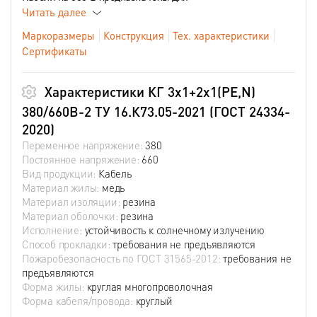
Читать далее
Маркоразмеры
Конструкция
Тех. характеристики
Сертификаты
Характеристики КГ 3х1+2х1(PE,N)
380/660В-2 ТУ 16.К73.05-2021 (ГОСТ 24334-
2020)
Переменное напряжение:
380
Постоянное напряжение:
660
Вид продукции:
Кабель
Материал жилы:
медь
Материал изоляции:
резина
Материал оболочки:
резина
Исполнение:
устойчивость к солнечному излучению
Способ прокладки:
требования не предъявляются
Пожаробезопасность по ГОСТ 31565-2012:
требования не
предъявляются
Форма жилы:
круглая многопроволочная
Форма кабеля/провода:
круглый