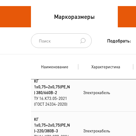
Кабели
Маркоразмеры
термоэлектродные
Кабели управления
Подобрать:
Наименование
Характеристика
КГ
1х0,75+2х0,75(PE,N
) 380/660В-2
Электрокабель
ТУ 16.К73.05-2021
(ГОСТ 24334-2020)
КГ
1х0,75+2х0,75(PE,N
)-220/380В-3
Электрокабель