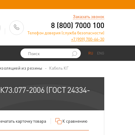
)
Заказать звонок
8 (800) 7000 100
Телефон доверия (служба безопасности)
+7 (909) 700-66-30
RU
ENG
 изоляцией из резины
Кабель КГ
.К73.077-2006 (ГОСТ 24334-
ечатать
карточку товара
К сравнению