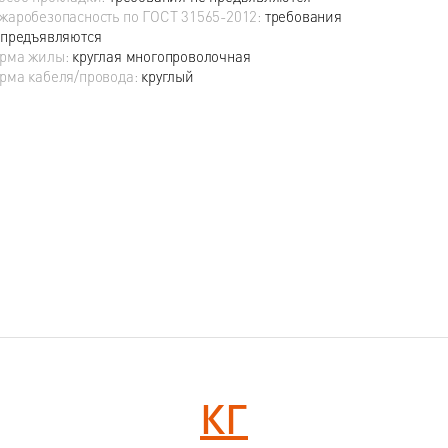
жаробезопасность по ГОСТ 31565-2012:
требования
 предъявляются
рма жилы:
круглая многопроволочная
рма кабеля/провода:
круглый
КГ