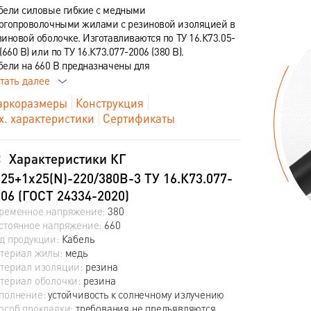
бели силовые гибкие с медными
огопроволочными жилами с резиновой изоляцией в
зиновой оболочке. Изготавливаются по ТУ 16.К73.05-
(660 В) или по ТУ 16.К73.077-2006 (380 В).
бели на 660 В предназначены для
тать далее
ркоразмеры
Конструкция
х. характеристики
Сертификаты
Характеристики КГ
25+1х25(N)-220/380В-3 ТУ 16.К73.077-
06 (ГОСТ 24334-2020)
ременное напряжение:
380
стоянное напряжение:
660
д продукции:
Кабель
териал жилы:
медь
териал изоляции:
резина
териал оболочки:
резина
полнение:
устойчивость к солнечному излучению
особ прокладки:
требования не предъявляются