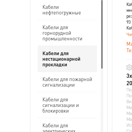
Ка
Кабели
мн
нефтепогружные
ре
93 
Кабели для
Ка
горнорудной
Чи
промышленности
Ма
Те
Кабели для
нестационарной
прокладки
3х
Кабели для пожарной
20
сигнализации
Пе
По
Кабели для
Ви
сигнализации и
Ма
блокировки
Ма
Ма
Ис
Кабели для
электрических
Сп