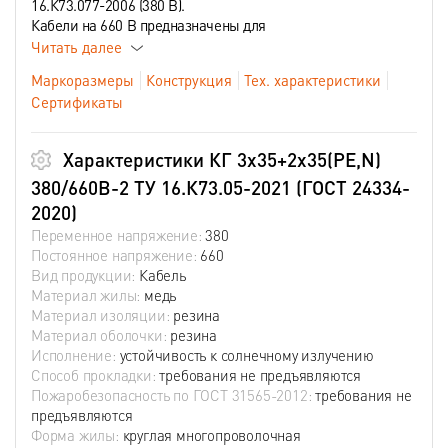
16.К73.077-2006 (380 В).
Кабели на 660 В предназначены для
Читать далее
Маркоразмеры
Конструкция
Тех. характеристики
Сертификаты
Характеристики КГ 3х35+2х35(PE,N)
380/660В-2 ТУ 16.К73.05-2021 (ГОСТ 24334-
2020)
Переменное напряжение:
380
Постоянное напряжение:
660
Вид продукции:
Кабель
Материал жилы:
медь
Материал изоляции:
резина
Материал оболочки:
резина
Исполнение:
устойчивость к солнечному излучению
Способ прокладки:
требования не предъявляются
Пожаробезопасность по ГОСТ 31565-2012:
требования не
предъявляются
Форма жилы:
круглая многопроволочная