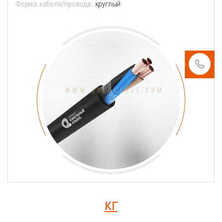
Форма кабеля/провода:
круглый
КГ