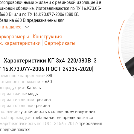
огопроволочными жилами с резиновой изоляцией в
зиновой оболочке. Изготавливаются по ТУ 16.К73.05-
(660 В) или по ТУ 16.К73.077-2006 (380 В).
бели на 660 В предназначены для
тать далее
ркоразмеры
Конструкция
х. характеристики
Сертификаты
Характеристики КГ 3х4-220/380В-3
 16.К73.077-2006 (ГОСТ 24334-2020)
ременное напряжение:
380
стоянное напряжение:
660
д продукции:
Кабель
териал жилы:
медь
териал изоляции:
резина
териал оболочки:
резина
полнение:
устойчивость к солнечному излучению
особ прокладки:
требования не предъявляются
жаробезопасность по ГОСТ 31565-2012:
требования
 предъявляются