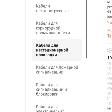
мн
Кабели
ре
нефтепогружные
93 
Ка
Чи
Кабели для
горнорудной
Ма
промышленности
Те
Кабели для
нестационарной
прокладки
ТУ
Пе
Кабели для пожарной
По
сигнализации
Ви
Ма
Ма
Кабели для
Ма
сигнализации и
Ис
блокировки
Сп
По
Кабели для
не
электрических