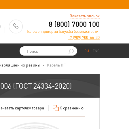
)
Заказать звонок
8 (800) 7000 100
Телефон доверия (служба безопасности)
+7 (909) 700-66-30
RU
ENG
 изоляцией из резины
Кабель КГ
2006 (ГОСТ 24334-2020)
ечатать
карточку товара
К сравнению