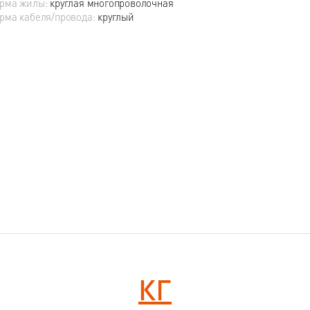
рма жилы:
круглая многопроволочная
рма кабеля/провода:
круглый
КГ