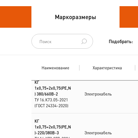
Кабели
Маркоразмеры
термоэлектродные
Кабели управления
Подобрать:
Наименование
Характеристика
КГ
1х0,75+2х0,75(PE,N
) 380/660В-2
Электрокабель
ТУ 16.К73.05-2021
(ГОСТ 24334-2020)
КГ
1х0,75+2х0,75(PE,N
)-220/380В-3
Электрокабель