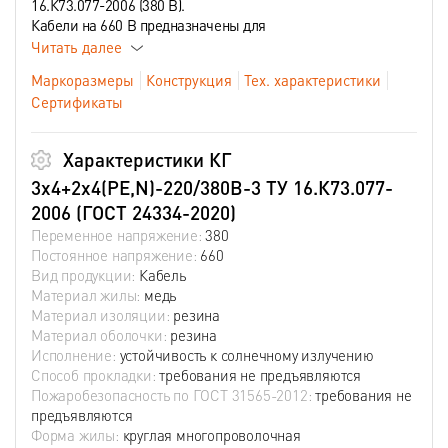
16.К73.077-2006 (380 В).
Кабели на 660 В предназначены для
Читать далее
Маркоразмеры
Конструкция
Тех. характеристики
Сертификаты
Характеристики КГ
3х4+2х4(PE,N)-220/380В-3 ТУ 16.К73.077-
2006 (ГОСТ 24334-2020)
Переменное напряжение:
380
Постоянное напряжение:
660
Вид продукции:
Кабель
Материал жилы:
медь
Материал изоляции:
резина
Материал оболочки:
резина
Исполнение:
устойчивость к солнечному излучению
Способ прокладки:
требования не предъявляются
Пожаробезопасность по ГОСТ 31565-2012:
требования не
предъявляются
Форма жилы:
круглая многопроволочная