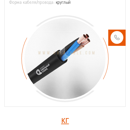
Форма кабеля/провода:
круглый
КГ