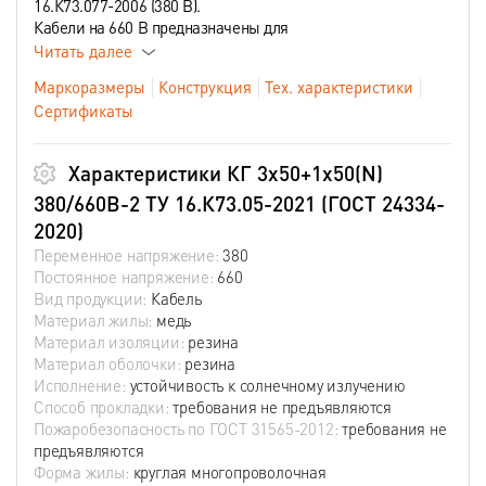
16.К73.077-2006 (380 В).
Кабели на 660 В предназначены для
Читать далее
Маркоразмеры
Конструкция
Тех. характеристики
Сертификаты
Характеристики КГ 3х50+1х50(N)
380/660В-2 ТУ 16.К73.05-2021 (ГОСТ 24334-
2020)
Переменное напряжение:
380
Постоянное напряжение:
660
Вид продукции:
Кабель
Материал жилы:
медь
Материал изоляции:
резина
Материал оболочки:
резина
Исполнение:
устойчивость к солнечному излучению
Способ прокладки:
требования не предъявляются
Пожаробезопасность по ГОСТ 31565-2012:
требования не
предъявляются
Форма жилы:
круглая многопроволочная