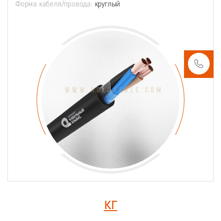
Форма кабеля/провода:
круглый
КГ