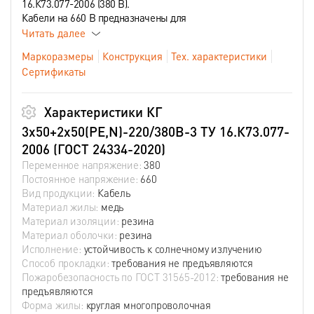
16.К73.077-2006 (380 В).
Кабели на 660 В предназначены для
Читать далее
Маркоразмеры
Конструкция
Тех. характеристики
Сертификаты
Характеристики КГ
3х50+2х50(PE,N)-220/380В-3 ТУ 16.К73.077-
2006 (ГОСТ 24334-2020)
Переменное напряжение:
380
Постоянное напряжение:
660
Вид продукции:
Кабель
Материал жилы:
медь
Материал изоляции:
резина
Материал оболочки:
резина
Исполнение:
устойчивость к солнечному излучению
Способ прокладки:
требования не предъявляются
Пожаробезопасность по ГОСТ 31565-2012:
требования не
предъявляются
Форма жилы:
круглая многопроволочная