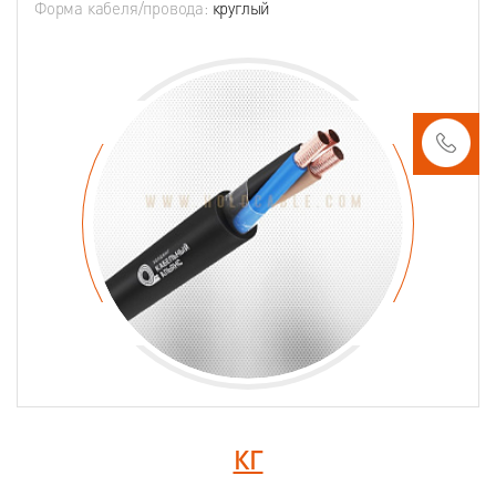
Форма кабеля/провода:
круглый
КГ