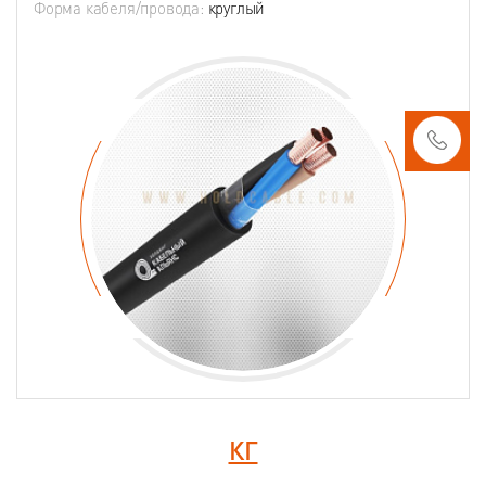
Форма кабеля/провода:
круглый
КГ