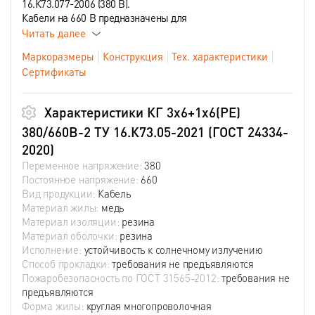
16.К73.077-2006 (380 В).
Кабели на 660 В предназначены для
Читать далее
Маркоразмеры
Конструкция
Тех. характеристики
Сертификаты
Характеристики КГ 3х6+1х6(PE)
380/660В-2 ТУ 16.К73.05-2021 (ГОСТ 24334-
2020)
Переменное напряжение:
380
Постоянное напряжение:
660
Вид продукции:
Кабель
Материал жилы:
медь
Материал изоляции:
резина
Материал оболочки:
резина
Исполнение:
устойчивость к солнечному излучению
Способ прокладки:
требования не предъявляются
Пожаробезопасность по ГОСТ 31565-2012:
требования не
предъявляются
Форма жилы:
круглая многопроволочная