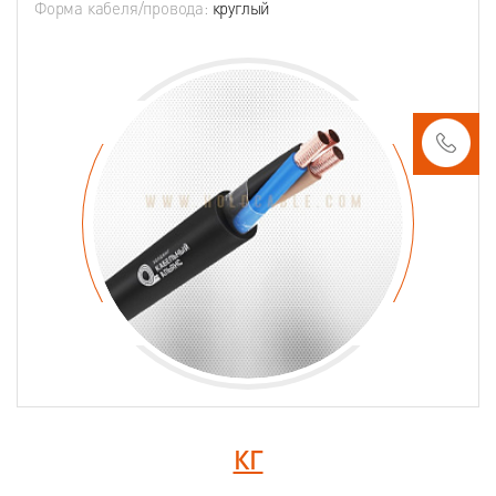
Форма кабеля/провода:
круглый
КГ