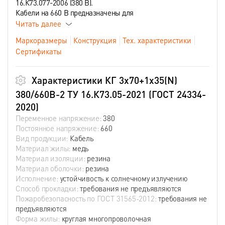
16.К73.077-2006 (380 В).
Кабели на 660 В предназначены для
Читать далее
Маркоразмеры
Конструкция
Тех. характеристики
Сертификаты
Характеристики КГ 3х70+1х35(N)
380/660В-2 ТУ 16.К73.05-2021 (ГОСТ 24334-
2020)
Переменное напряжение:
380
Постоянное напряжение:
660
Вид продукции:
Кабель
Материал жилы:
медь
Материал изоляции:
резина
Материал оболочки:
резина
Исполнение:
устойчивость к солнечному излучению
Способ прокладки:
требования не предъявляются
Пожаробезопасность по ГОСТ 31565-2012:
требования не
предъявляются
Форма жилы:
круглая многопроволочная