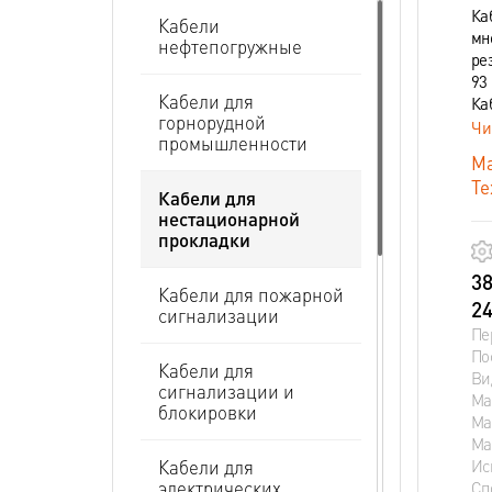
Ка
Кабели
мн
нефтепогружные
ре
93 
Кабели для
Ка
горнорудной
Чи
промышленности
Ма
Те
Кабели для
нестационарной
прокладки
38
Кабели для пожарной
24
сигнализации
Пе
По
Кабели для
Ви
сигнализации и
Ма
блокировки
Ма
Ма
Ис
Кабели для
электрических
Сп