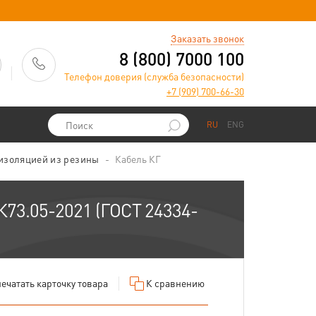
)
Заказать звонок
8 (800) 7000 100
Телефон доверия (служба безопасности)
+7 (909) 700-66-30
RU
ENG
 изоляцией из резины
Кабель КГ
К73.05-2021 (ГОСТ 24334-
ечатать
карточку товара
К сравнению