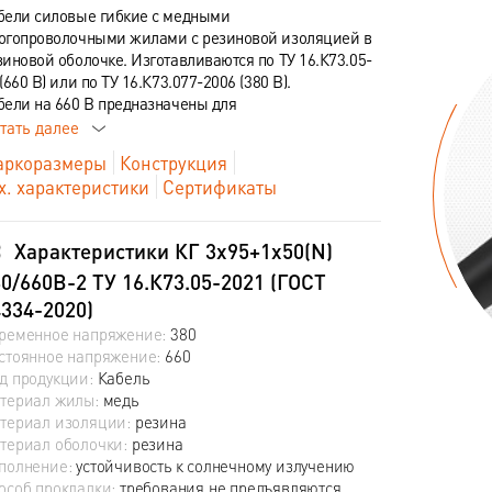
бели силовые гибкие с медными
огопроволочными жилами с резиновой изоляцией в
зиновой оболочке. Изготавливаются по ТУ 16.К73.05-
(660 В) или по ТУ 16.К73.077-2006 (380 В).
бели на 660 В предназначены для
тать далее
ркоразмеры
Конструкция
х. характеристики
Сертификаты
Характеристики КГ 3х95+1х50(N)
0/660В-2 ТУ 16.К73.05-2021 (ГОСТ
334-2020)
ременное напряжение:
380
стоянное напряжение:
660
д продукции:
Кабель
териал жилы:
медь
териал изоляции:
резина
териал оболочки:
резина
полнение:
устойчивость к солнечному излучению
особ прокладки:
требования не предъявляются