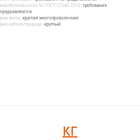
жаробезопасность по ГОСТ 31565-2012:
требования
 предъявляются
рма жилы:
круглая многопроволочная
рма кабеля/провода:
круглый
КГ