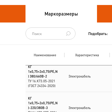
Кабели
Маркоразмеры
термоэлектродные
Кабели управления
Подобрать:
Наименование
Характеристика
КГ
1х0,75+2х0,75(PE,N
) 380/660В-2
Электрокабель
ТУ 16.К73.05-2021
(ГОСТ 24334-2020)
КГ
1х0,75+2х0,75(PE,N
)-220/380В-3
Электрокабель