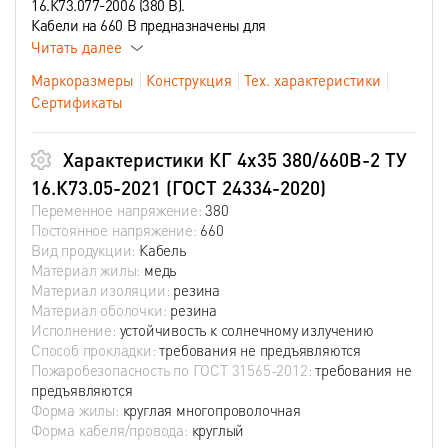
16.К73.077-2006 (380 В).
Кабели на 660 В предназначены для
Читать далее
Маркоразмеры
Конструкция
Тех. характеристики
Сертификаты
Характеристики КГ 4х35 380/660В-2 ТУ
16.К73.05-2021 (ГОСТ 24334-2020)
Переменное напряжение:
380
Постоянное напряжение:
660
Вид продукции:
Кабель
Материал жилы:
медь
Материал изоляции:
резина
Материал оболочки:
резина
Исполнение:
устойчивость к солнечному излучению
Способ прокладки:
требования не предъявляются
Пожаробезопасность по ГОСТ 31565-2012:
требования не
предъявляются
Форма жилы:
круглая многопроволочная
Форма кабеля/провода:
круглый