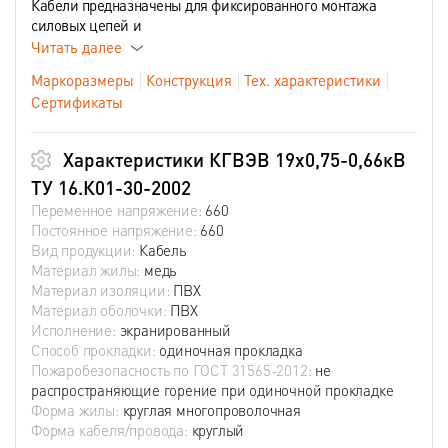
Кабели предназначены для фиксированного монтажа
силовых цепей и
Читать далее
Маркоразмеры
Конструкция
Тех. характеристики
Сертификаты
Характеристики КГВЭВ 19х0,75-0,66кВ
ТУ 16.К01-30-2002
Переменное напряжение:
660
Постоянное напряжение:
660
Вид продукции:
Кабель
Материал жилы:
медь
Материал изоляции:
ПВХ
Материал оболочки:
ПВХ
Исполнение:
экранированный
Способ прокладки:
одиночная прокладка
Пожаробезопасность по ГОСТ 31565-2012:
не
распространяющие горение при одиночной прокладке
Форма жилы:
круглая многопроволочная
Форма кабеля/провода:
круглый