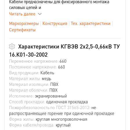
Кабели предназначены для фиксированного монтажа
силовых цепей и
Читать далее
Маркоразмеры
Конструкция
Тех. характеристики
Сертификаты
Характеристики КГВЭВ 2х2,5-0,66кВ ТУ
16.К01-30-2002
Переменное напряжение:
660
Постоянное напряжение:
660
Вид продукции:
Кабель
Материал жилы:
медь
Материал изоляции:
ПВХ
Материал оболочки:
ПВХ
Исполнение:
экранированный
Способ прокладки:
одиночная прокладка
Пожаробезопасность по ГОСТ 31565-2012:
не
распространяющие горение при одиночной прокладке
Форма жилы:
круглая многопроволочная
Форма кабеля/провода:
круглый