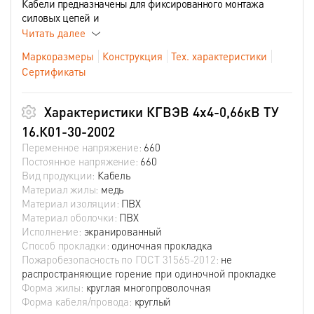
Кабели предназначены для фиксированного монтажа
силовых цепей и
Читать далее
Маркоразмеры
Конструкция
Тех. характеристики
Сертификаты
Характеристики КГВЭВ 4х4-0,66кВ ТУ
16.К01-30-2002
Переменное напряжение:
660
Постоянное напряжение:
660
Вид продукции:
Кабель
Материал жилы:
медь
Материал изоляции:
ПВХ
Материал оболочки:
ПВХ
Исполнение:
экранированный
Способ прокладки:
одиночная прокладка
Пожаробезопасность по ГОСТ 31565-2012:
не
распространяющие горение при одиночной прокладке
Форма жилы:
круглая многопроволочная
Форма кабеля/провода:
круглый