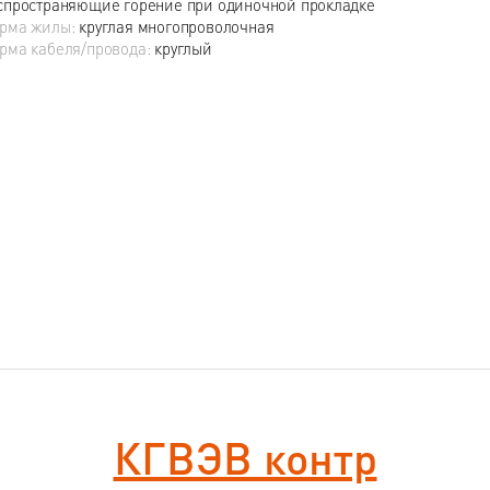
спространяющие горение при одиночной прокладке
рма жилы:
круглая многопроволочная
рма кабеля/провода:
круглый
КГВЭВ контр