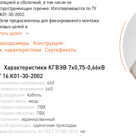
оляцией и оболочкой, в том числе не
спространяющие горение. Изготавливаются по ТУ
.К01-30-2002.
бели предназначены для фиксированного монтажа
ловых цепей и
тать далее
ркоразмеры
Конструкция
х. характеристики
Сертификаты
Характеристики КГВЭВ 7х0,75-0,66кВ
 16.К01-30-2002
ременное напряжение:
660
стоянное напряжение:
660
д продукции:
Кабель
териал жилы:
медь
териал изоляции:
ПВХ
териал оболочки:
ПВХ
полнение:
экранированный
особ прокладки:
одиночная прокладка
жаробезопасность по ГОСТ 31565-2012:
не