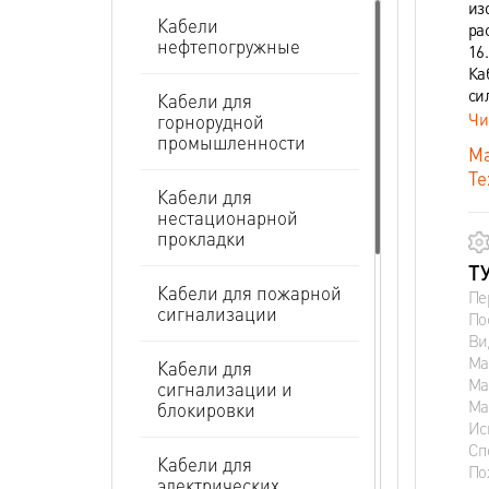
из
Кабели
ра
нефтепогружные
16
Ка
си
Кабели для
Чи
горнорудной
промышленности
Ма
Те
Кабели для
нестационарной
прокладки
ТУ
Кабели для пожарной
Пе
сигнализации
По
Ви
Ма
Кабели для
Ма
сигнализации и
Ма
блокировки
Ис
Сп
Кабели для
По
электрических