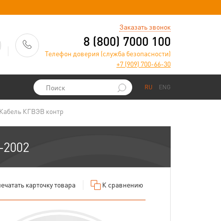
)
Заказать звонок
8 (800) 7000 100
Телефон доверия (служба безопасности)
+7 (909) 700-66-30
RU
ENG
Кабель КГВЭВ контр
-2002
ечатать
карточку товара
К сравнению