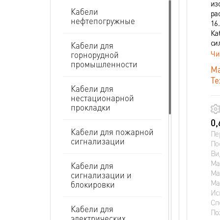
из
Кабели
ра
нефтепогружные
16
Ка
си
Кабели для
Чи
горнорудной
промышленности
Ма
Те
Кабели для
нестационарной
прокладки
0,
Кабели для пожарной
Пе
сигнализации
По
Ви
Ма
Кабели для
Ма
сигнализации и
Ма
блокировки
Ис
Сп
Кабели для
По
электрических