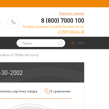
)
Заказать звонок
8 (800) 7000 100
Телефон доверия (служба безопасности)
+7 (909) 700-66-30
RU
ENG
Кабель КГВЭВнг(А) контр
-30-2002
ечатать
карточку товара
К сравнению