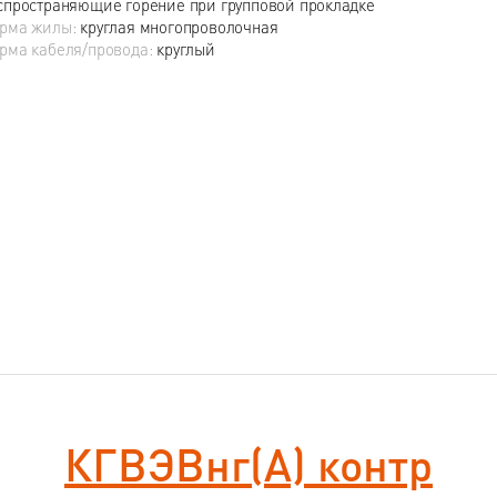
спространяющие горение при групповой прокладке
рма жилы:
круглая многопроволочная
рма кабеля/провода:
круглый
КГВЭВнг(А) контр