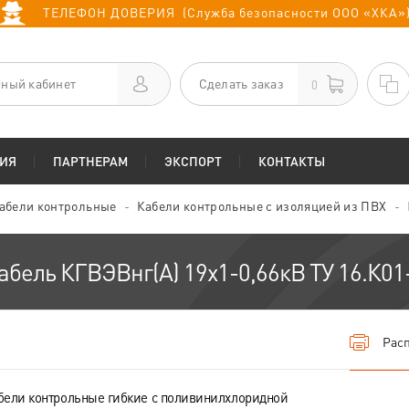
ТЕЛЕФОН ДОВЕРИЯ (Служба безопасности ООО «ХКА»
ный кабинет
Сделать заказ
0
ИЯ
ПАРТНЕРАМ
ЭКСПОРТ
КОНТАКТЫ
абели контрольные
Кабели контрольные с изоляцией из ПВХ
абель КГВЭВнг(А) 19х1-0,66кВ ТУ 16.К01
Расп
бели контрольные гибкие с поливинилхлоридной