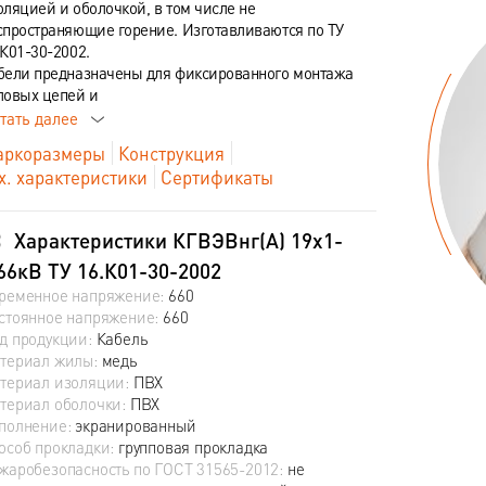
оляцией и оболочкой, в том числе не
спространяющие горение. Изготавливаются по ТУ
.К01-30-2002.
бели предназначены для фиксированного монтажа
ловых цепей и
тать далее
ркоразмеры
Конструкция
х. характеристики
Сертификаты
Характеристики КГВЭВнг(А) 19х1-
66кВ ТУ 16.К01-30-2002
ременное напряжение:
660
стоянное напряжение:
660
д продукции:
Кабель
териал жилы:
медь
териал изоляции:
ПВХ
териал оболочки:
ПВХ
полнение:
экранированный
особ прокладки:
групповая прокладка
жаробезопасность по ГОСТ 31565-2012:
не