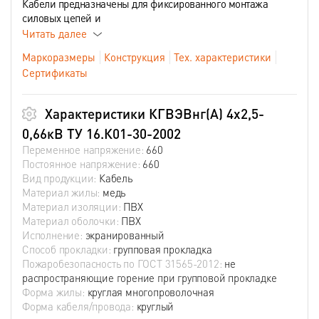
Кабели предназначены для фиксированного монтажа
силовых цепей и
Читать далее
Маркоразмеры
Конструкция
Тех. характеристики
Сертификаты
Характеристики КГВЭВнг(А) 4х2,5-
0,66кВ ТУ 16.К01-30-2002
Переменное напряжение:
660
Постоянное напряжение:
660
Вид продукции:
Кабель
Материал жилы:
медь
Материал изоляции:
ПВХ
Материал оболочки:
ПВХ
Исполнение:
экранированный
Способ прокладки:
групповая прокладка
Пожаробезопасность по ГОСТ 31565-2012:
не
распространяющие горение при групповой прокладке
Форма жилы:
круглая многопроволочная
Форма кабеля/провода:
круглый