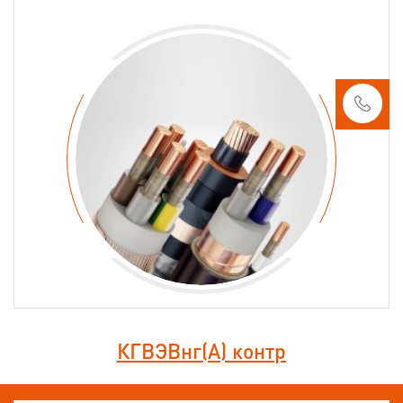
КГВЭВнг(А) контр