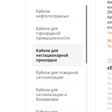
Ка
ко
Кабели
20
нефтепогружные
Ка
из
ус
Кабели для
Чи
горнорудной
промышленности
Ма
Те
Кабели для
нестационарной
прокладки
кВ
Кабели для пожарной
Пе
сигнализации
По
Ви
Хл
Кабели для
Ма
сигнализации и
Ма
блокировки
Ма
Ис
Кабели для