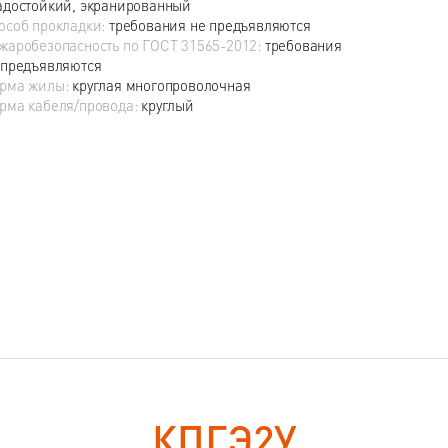
адостойкий, экранированный
особ прокладки:
требования не предъявляются
жаробезопасность по ГОСТ 31565-2012:
требования
 предъявляются
рма жилы:
круглая многопроволочная
рма кабеля/провода:
круглый
КПГЭ2У