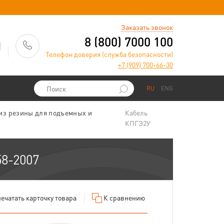
)
Заказать звонок
8 (800) 7000 100
Телефон доверия (служба безопасности)
+7 (909) 700-66-30
RU
ENG
 из резины для подъемных и
Кабель
КПГЭ2У
58-2007
ечатать
карточку товара
К сравнению