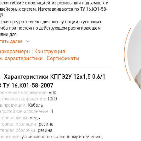
бели гибкие с изоляцией из резины для подъемных и
нвейерных систем. Изготавливаются по ТУ 16.К01-58-
07.
бели предназначены для эксплуатации в условиях
гиба при постоянно действующем растягивающем
илии для
тать далее
ркоразмеры
Конструкция
х. характеристики
Сертификаты
Характеристики КПГЭ2У 12х1,5 0,6/1
 ТУ 16.К01-58-2007
ременное напряжение:
600
стоянное напряжение:
1000
д продукции:
Кабель
адостойкое исполнение:
1
териал жилы:
медь
териал изоляции:
резина
териал оболочки:
резина
полнение:
устойчивость к солнечному излучению,