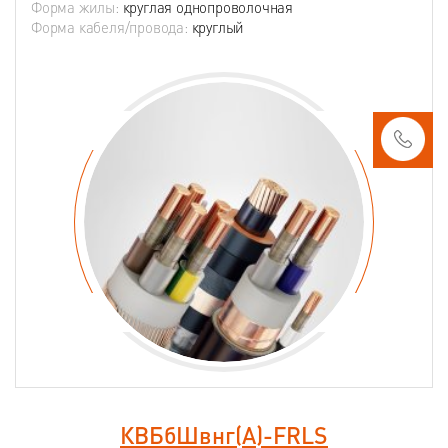
Форма жилы:
круглая однопроволочная
Форма кабеля/провода:
круглый
КВБбШвнг(А)-FRLS