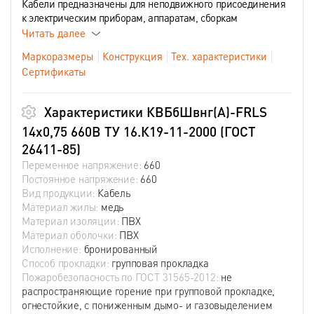
Кабели предназначены для неподвижного присоединения
к электрическим приборам, аппаратам, сборкам
Читать далее
Маркоразмеры
Конструкция
Тех. характеристики
Сертификаты
Характеристики КВБбШвнг(А)-FRLS
14х0,75 660В ТУ 16.К19-11-2000 (ГОСТ
26411-85)
Переменное напряжение:
660
Постоянное напряжение:
660
Вид продукции:
Кабель
Материал жилы:
медь
Материал изоляции:
ПВХ
Материал оболочки:
ПВХ
Исполнение:
бронированный
Способ прокладки:
групповая прокладка
Пожаробезопасность по ГОСТ 31565-2012:
не
распространяющие горение при групповой прокладке,
огнестойкие, с пониженным дымо- и газовыделением