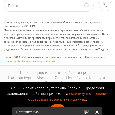
Информация, приведенная на сайте, не является публичной офертой, определяемой
положениями ст. 437 ГК РФ.
Массы, конструктивные размеры и технические характеристики кабелей приведены в
качестве справочного материала и носят исключительно информационный характер. В связи
с постоянно идущим на предприятии процессом совершенствования технологий и
расширения ассортимента производимой продукции мы оставляем за собой право на
изменение конструкций и технических характеристик изделий без предварительного
уведомления. По всем интересующим вас вопросам обращайтесь к специалистам Холдинга.
На сайте ООО "ХКА" используются файлы cookies. Оставаясь на сайте, Вы соглашаетесь с
Политикой обработки персональных данных
.
Производство и продажа кабеля и провода
г. Екатеринбург, г. Москва, г. Санкт-Петербург, г. Кольчугино,
г. Томск, г. Казань
Данный сайт использует файлы “cookie”. Продолжая
использовать сайт, вы принимаете
политику в отношении
обработки персональных данных
.
ОК
Сопровождение сайта
Напишите нам!