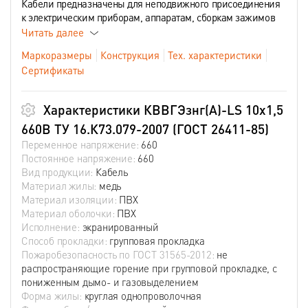
Кабели предназначены для неподвижного присоединения
к электрическим приборам, аппаратам, сборкам зажимов
Читать далее
Маркоразмеры
Конструкция
Тех. характеристики
Сертификаты
Характеристики КВВГЭзнг(А)-LS 10х1,5
660В ТУ 16.К73.079-2007 (ГОСТ 26411-85)
Переменное напряжение:
660
Постоянное напряжение:
660
Вид продукции:
Кабель
Материал жилы:
медь
Материал изоляции:
ПВХ
Материал оболочки:
ПВХ
Исполнение:
экранированный
Способ прокладки:
групповая прокладка
Пожаробезопасность по ГОСТ 31565-2012:
не
распространяющие горение при групповой прокладке, с
пониженным дымо- и газовыделением
Форма жилы:
круглая однопроволочная