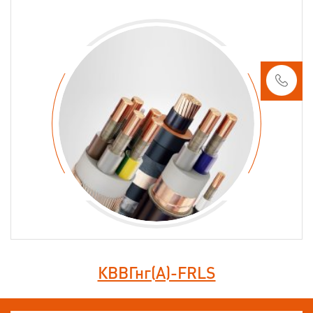
КВВГнг(А)-FRLS