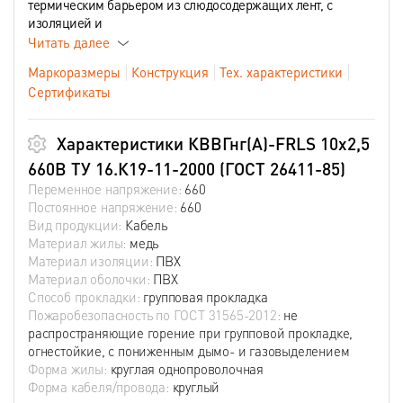
термическим барьером из слюдосодержащих лент, с
изоляцией и
Читать далее
Маркоразмеры
Конструкция
Тех. характеристики
Сертификаты
Характеристики КВВГнг(А)-FRLS 10х2,5
660В ТУ 16.К19-11-2000 (ГОСТ 26411-85)
Переменное напряжение:
660
Постоянное напряжение:
660
Вид продукции:
Кабель
Материал жилы:
медь
Материал изоляции:
ПВХ
Материал оболочки:
ПВХ
Способ прокладки:
групповая прокладка
Пожаробезопасность по ГОСТ 31565-2012:
не
распространяющие горение при групповой прокладке,
огнестойкие, с пониженным дымо- и газовыделением
Форма жилы:
круглая однопроволочная
Форма кабеля/провода:
круглый