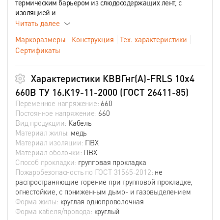
термическим барьером из слюдосодержащих лент, с
изоляцией и
Читать далее
Маркоразмеры
Конструкция
Тех. характеристики
Сертификаты
Характеристики КВВГнг(А)-FRLS 10х4
660В ТУ 16.К19-11-2000 (ГОСТ 26411-85)
Переменное напряжение:
660
Постоянное напряжение:
660
Вид продукции:
Кабель
Материал жилы:
медь
Материал изоляции:
ПВХ
Материал оболочки:
ПВХ
Способ прокладки:
групповая прокладка
Пожаробезопасность по ГОСТ 31565-2012:
не
распространяющие горение при групповой прокладке,
огнестойкие, с пониженным дымо- и газовыделением
Форма жилы:
круглая однопроволочная
Форма кабеля/провода:
круглый