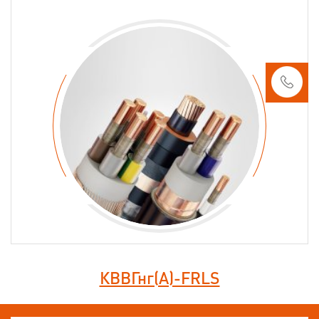
КВВГнг(А)-FRLS