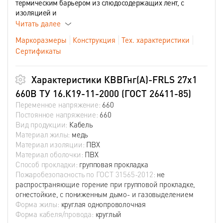
термическим барьером из слюдосодержащих лент, с
изоляцией и
Читать далее
Маркоразмеры
Конструкция
Тех. характеристики
Сертификаты
Характеристики КВВГнг(А)-FRLS 27х1
660В ТУ 16.К19-11-2000 (ГОСТ 26411-85)
Переменное напряжение:
660
Постоянное напряжение:
660
Вид продукции:
Кабель
Материал жилы:
медь
Материал изоляции:
ПВХ
Материал оболочки:
ПВХ
Способ прокладки:
групповая прокладка
Пожаробезопасность по ГОСТ 31565-2012:
не
распространяющие горение при групповой прокладке,
огнестойкие, с пониженным дымо- и газовыделением
Форма жилы:
круглая однопроволочная
Форма кабеля/провода:
круглый