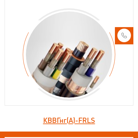
КВВГнг(А)-FRLS