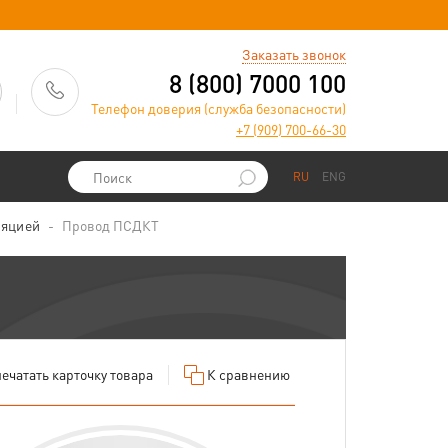
)
Заказать звонок
8 (800) 7000 100
Телефон доверия (служба безопасности)
+7 (909) 700-66-30
RU
ENG
ляцией
Провод ПСДКТ
ечатать
карточку товара
К сравнению