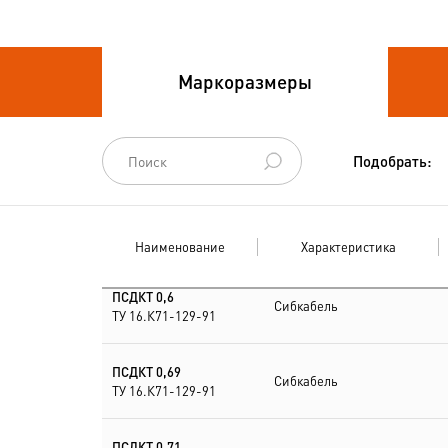
Провода связи
Маркоразмеры
Провода силовые для
стационарной
прокладки
Подобрать:
Провода
спец.назначения
Наименование
Характеристика
Провода
термоэлектродные
ПСДКТ 0,6
Сибкабель
ТУ 16.К71-129-91
Шнуры шахтные
ПСДКТ 0,69
Сибкабель
ТУ 16.К71-129-91
ПСДКТ 0,71