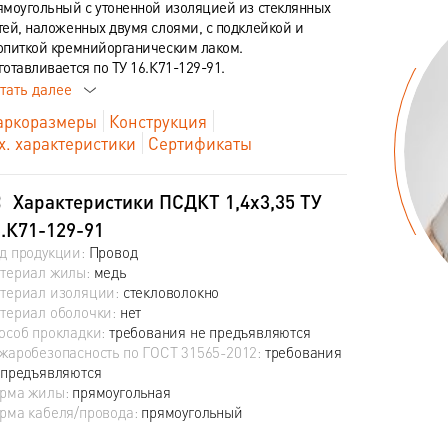
ямоугольный с утоненной изоляцией из стеклянных
тей, наложенных двумя слоями, с подклейкой и
опиткой кремнийорганическим лаком.
готавливается по ТУ 16.К71-129-91.
тать далее
ркоразмеры
Конструкция
х. характеристики
Сертификаты
Характеристики ПСДКТ 1,4х3,35 ТУ
.К71-129-91
д продукции:
Провод
териал жилы:
медь
териал изоляции:
стекловолокно
териал оболочки:
нет
особ прокладки:
требования не предъявляются
жаробезопасность по ГОСТ 31565-2012:
требования
 предъявляются
рма жилы:
прямоугольная
рма кабеля/провода:
прямоугольный