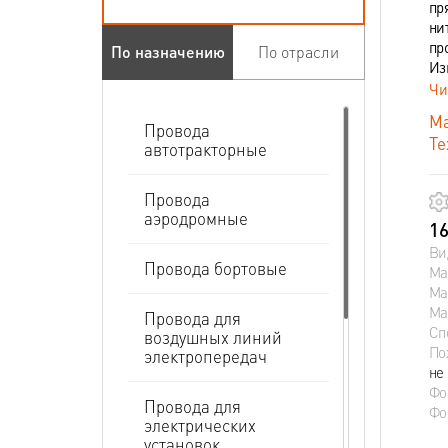
пр
ни
пр
По назначению
По отрасли
Из
Чи
Ма
Провода
Те
автотракторные
Провода
аэродромные
16
Ви
Провода бортовые
Ма
Ма
Ма
Провода для
Сп
воздушных линий
По
электропередач
не
Фо
Провода для
Фо
электрических
установок