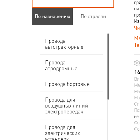
пр
ни
пр
По назначению
По отрасли
Из
Чи
Ма
Провода
Те
автотракторные
Провода
аэродромные
16
Ви
Провода бортовые
Ма
Ма
Ма
Провода для
Сп
воздушных линий
По
электропередач
не
Фо
Провода для
Фо
электрических
установок