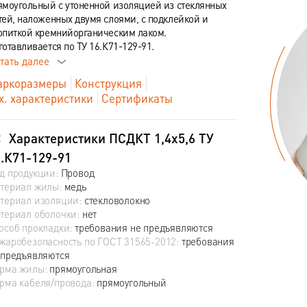
ямоугольный с утоненной изоляцией из стеклянных
тей, наложенных двумя слоями, с подклейкой и
опиткой кремнийорганическим лаком.
готавливается по ТУ 16.К71-129-91.
тать далее
ркоразмеры
Конструкция
х. характеристики
Сертификаты
Характеристики ПСДКТ 1,4х5,6 ТУ
.К71-129-91
д продукции:
Провод
териал жилы:
медь
териал изоляции:
стекловолокно
териал оболочки:
нет
особ прокладки:
требования не предъявляются
жаробезопасность по ГОСТ 31565-2012:
требования
 предъявляются
рма жилы:
прямоугольная
рма кабеля/провода:
прямоугольный