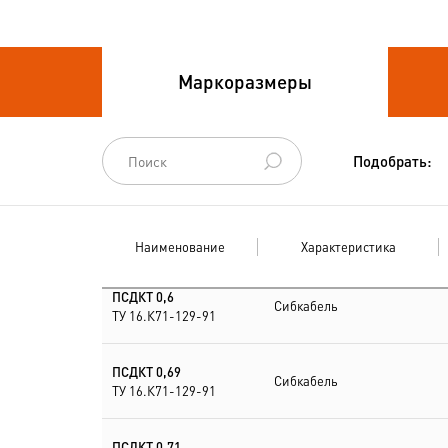
Провода связи
Маркоразмеры
Провода силовые для
стационарной
прокладки
Подобрать:
Провода
спец.назначения
Наименование
Характеристика
Провода
термоэлектродные
ПСДКТ 0,6
Сибкабель
ТУ 16.К71-129-91
Шнуры шахтные
ПСДКТ 0,69
Сибкабель
ТУ 16.К71-129-91
ПСДКТ 0,71