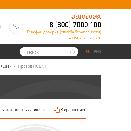
)
Заказать звонок
8 (800) 7000 100
Телефон доверия (служба безопасности)
+7 (909) 700-66-30
RU
ENG
ляцией
Провод ПСДКТ
ечатать
карточку товара
К сравнению