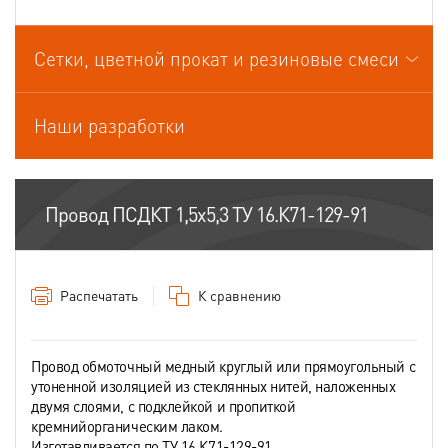
Провода связи
Сетки, цветной прокат и резиновые смеси
Провода силовые для стационарной прокладки
Провода спец.назначения
Наши разработки
Провода термоэлектродные
Шнуры шахтные
Провод ПСДКТ 1,5х5,3 ТУ 16.К71-129-91
Распечатать
К сравнению
Провод обмоточный медный круглый или прямоугольный с
утоненной изоляцией из стеклянных нитей, наложенных
двумя слоями, с подклейкой и пропиткой
кремнийорганическим лаком.
Изготавливается по ТУ 16.К71-129-91.