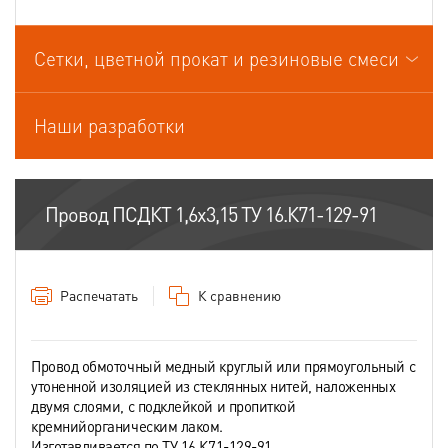
Провода связи
Сетки, цветной прокат и резиновые смеси
Провода спец.назначения
Провода термоэлектродные
Наши разработки
Шнуры шахтные
Провод ПСДКТ 1,6х3,15 ТУ 16.К71-129-91
Распечатать
К сравнению
Провод обмоточный медный круглый или прямоугольный с
утоненной изоляцией из стеклянных нитей, наложенных
двумя слоями, с подклейкой и пропиткой
кремнийорганическим лаком.
Изготавливается по ТУ 16.К71-129-91.