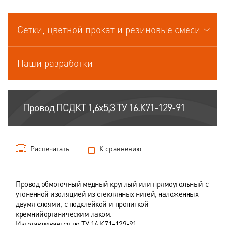
Провода связи
Сетки, цветной прокат и резиновые смеси
Провода спец.назначения
Провода термоэлектродные
Наши разработки
Шнуры шахтные
Провод ПСДКТ 1,6х5,3 ТУ 16.К71-129-91
Распечатать
К сравнению
Провод обмоточный медный круглый или прямоугольный с
утоненной изоляцией из стеклянных нитей, наложенных
двумя слоями, с подклейкой и пропиткой
кремнийорганическим лаком.
Изготавливается по ТУ 16.К71-129-91.