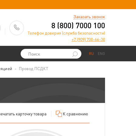
)
Заказать звонок
8 (800) 7000 100
Телефон доверия (служба безопасности)
+7 (909) 700-66-30
RU
ENG
ляцией
Провод ПСДКТ
ечатать
карточку товара
К сравнению