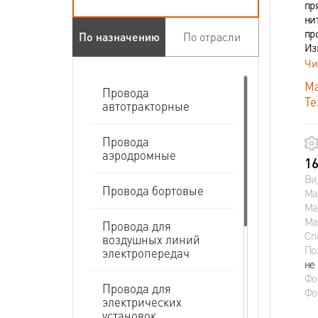
пр
ни
пр
По назначению
По отрасли
Из
Чи
Ма
Провода
Те
автотракторные
Провода
аэродромные
16
Ви
Провода бортовые
Ма
Ма
Ма
Провода для
Сп
воздушных линий
По
электропередач
не
Фо
Провода для
Фо
электрических
установок