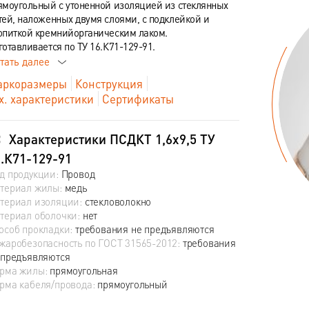
ямоугольный с утоненной изоляцией из стеклянных
тей, наложенных двумя слоями, с подклейкой и
опиткой кремнийорганическим лаком.
готавливается по ТУ 16.К71-129-91.
тать далее
ркоразмеры
Конструкция
х. характеристики
Сертификаты
Характеристики ПСДКТ 1,6х9,5 ТУ
.К71-129-91
д продукции:
Провод
териал жилы:
медь
териал изоляции:
стекловолокно
териал оболочки:
нет
особ прокладки:
требования не предъявляются
жаробезопасность по ГОСТ 31565-2012:
требования
 предъявляются
рма жилы:
прямоугольная
рма кабеля/провода:
прямоугольный