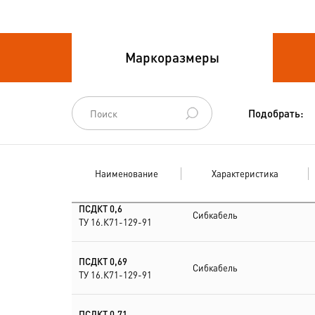
Провода связи
Маркоразмеры
Провода силовые для
стационарной
прокладки
Подобрать:
Провода
спец.назначения
Наименование
Характеристика
Провода
термоэлектродные
ПСДКТ 0,6
Сибкабель
ТУ 16.К71-129-91
Шнуры шахтные
ПСДКТ 0,69
Сибкабель
ТУ 16.К71-129-91
ПСДКТ 0,71