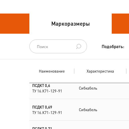
Провода связи
Маркоразмеры
Провода силовые для
стационарной
прокладки
Подобрать:
Провода
спец.назначения
Наименование
Характеристика
Провода
термоэлектродные
ПСДКТ 0,6
Сибкабель
ТУ 16.К71-129-91
Шнуры шахтные
ПСДКТ 0,69
Сибкабель
ТУ 16.К71-129-91
ПСДКТ 0,71