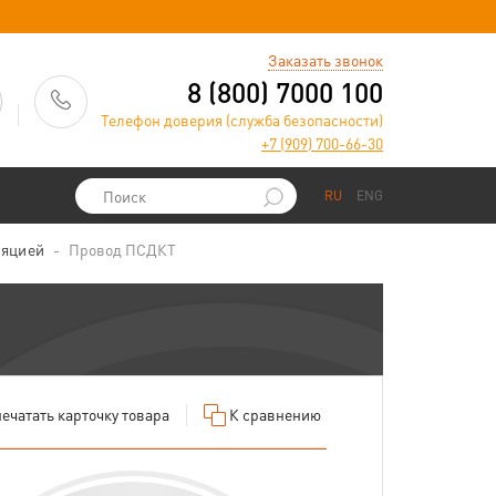
)
Заказать звонок
8 (800) 7000 100
Телефон доверия (служба безопасности)
+7 (909) 700-66-30
RU
ENG
ляцией
Провод ПСДКТ
ечатать
карточку товара
К сравнению