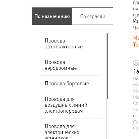
пр
ни
пр
По назначению
По отрасли
Из
Чи
Ма
Провода
Те
автотракторные
Провода
аэродромные
16
Ви
Провода бортовые
Ма
Ма
Ма
Провода для
Сп
воздушных линий
По
электропередач
не
Фо
Провода для
Фо
электрических
установок