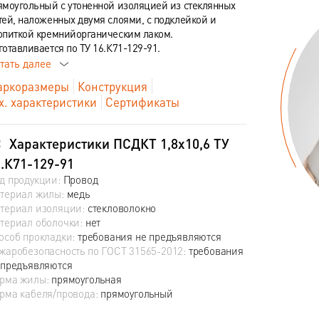
ямоугольный с утоненной изоляцией из стеклянных
тей, наложенных двумя слоями, с подклейкой и
опиткой кремнийорганическим лаком.
готавливается по ТУ 16.К71-129-91.
тать далее
ркоразмеры
Конструкция
х. характеристики
Сертификаты
Характеристики ПСДКТ 1,8х10,6 ТУ
.К71-129-91
д продукции:
Провод
териал жилы:
медь
териал изоляции:
стекловолокно
териал оболочки:
нет
особ прокладки:
требования не предъявляются
жаробезопасность по ГОСТ 31565-2012:
требования
 предъявляются
рма жилы:
прямоугольная
рма кабеля/провода:
прямоугольный