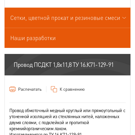
Провода связи
Сетки, цветной прокат и резиновые смеси
Провода силовые для стационарной прокладки
Провода спец.назначения
Наши разработки
Провода термоэлектродные
Шнуры шахтные
Провод ПСДКТ 1,8х11,8 ТУ 16.К71-129-91
Распечатать
К сравнению
Провод обмоточный медный круглый или прямоугольный с
утоненной изоляцией из стеклянных нитей, наложенных
двумя слоями, с подклейкой и пропиткой
кремнийорганическим лаком.
Изготавливается по ТУ 16.К71-129-91.