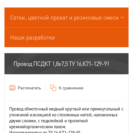
Провода связи
Сетки, цветной прокат и резиновые смеси
Провода спец.назначения
Провода термоэлектродные
Наши разработки
Шнуры шахтные
Провод ПСДКТ 1,8х7,5 ТУ 16.К71-129-91
Распечатать
К сравнению
Провод обмоточный медный круглый или прямоугольный с
утоненной изоляцией из стеклянных нитей, наложенных
двумя слоями, с подклейкой и пропиткой
кремнийорганическим лаком.
Изготавливается по ТУ 16.К71-129-91.