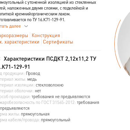
ямоугольный с утоненной изоляцией из стеклянных
тей, наложенных двумя слоями, с подклейкой и
опиткой кремнийорганическим лаком.
готавливается по ТУ 16.К71-129-91.
тать далее
ркоразмеры
Конструкция
х. характеристики
Сертификаты
Характеристики ПСДКТ 2,12х11,2 ТУ
.К71-129-91
д продукции:
Провод
териал жилы:
медь
териал изоляции:
стекловолокно
териал оболочки:
нет
особ прокладки:
требования не предъявляются
жаробезопасность по ГОСТ 31565-2012:
требования
 предъявляются
рма жилы:
прямоугольная
рма кабеля/провода:
прямоугольный