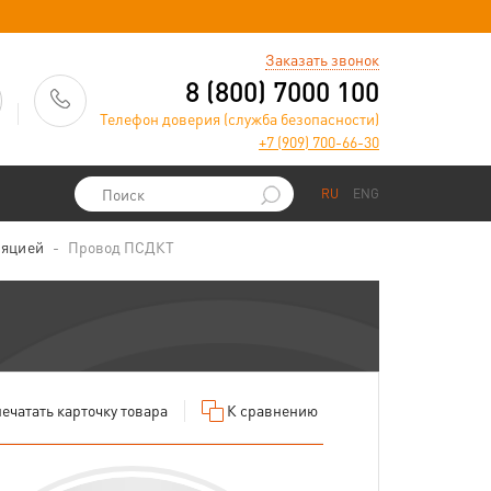
)
Заказать звонок
8 (800) 7000 100
Телефон доверия (служба безопасности)
+7 (909) 700-66-30
RU
ENG
ляцией
Провод ПСДКТ
ечатать
карточку товара
К сравнению