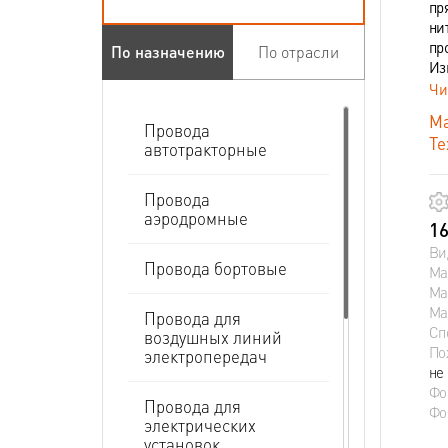
пр
ни
пр
По назначению
По отрасли
Из
Чи
Ма
Провода
Те
автотракторные
Провода
аэродромные
16
Ви
Провода бортовые
Ма
Ма
Ма
Провода для
Сп
воздушных линий
По
электропередач
не
Фо
Провода для
Фо
электрических
установок