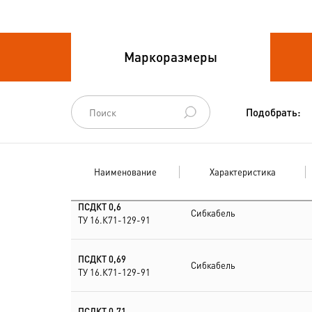
Провода связи
Маркоразмеры
Провода силовые для
стационарной
прокладки
Подобрать:
Провода
спец.назначения
Наименование
Характеристика
Провода
термоэлектродные
ПСДКТ 0,6
Сибкабель
ТУ 16.К71-129-91
Шнуры шахтные
ПСДКТ 0,69
Сибкабель
ТУ 16.К71-129-91
ПСДКТ 0,71