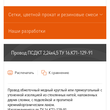
Провода связи
Сетки, цветной прокат и резиновые смеси
Провода силовые для стационарной прокладки
Провода спец.назначения
Наши разработки
Провода термоэлектродные
Шнуры шахтные
Провод ПСДКТ 2,24х4,5 ТУ 16.К71-129-91
Распечатать
К сравнению
Провод обмоточный медный круглый или прямоугольный с
утоненной изоляцией из стеклянных нитей, наложенных
двумя слоями, с подклейкой и пропиткой
кремнийорганическим лаком.
Изготавливается по ТУ 16.К71-129-91.