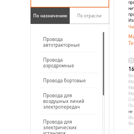
пр
ни
пр
По назначению
По отрасли
Из
Чи
Ма
Провода
Те
автотракторные
Провода
аэродромные
16
Ви
Провода бортовые
Ма
Ма
Ма
Провода для
Сп
воздушных линий
По
электропередач
не
Фо
Провода для
Фо
электрических
установок