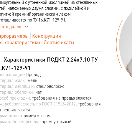
ямоугольный с утоненной изоляцией из стеклянных
тей, наложенных двумя слоями, с подклейкой и
опиткой кремнийорганическим лаком.
готавливается по ТУ 16.К71-129-91.
тать далее
ркоразмеры
Конструкция
х. характеристики
Сертификаты
Характеристики ПСДКТ 2,24х7,10 ТУ
.К71-129-91
д продукции:
Провод
териал жилы:
медь
териал изоляции:
стекловолокно
териал оболочки:
нет
особ прокладки:
требования не предъявляются
жаробезопасность по ГОСТ 31565-2012:
требования
 предъявляются
рма жилы:
прямоугольная
рма кабеля/провода:
прямоугольный