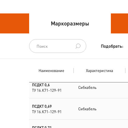
Провода связи
Маркоразмеры
Провода силовые для
стационарной
прокладки
Подобрать:
Провода
спец.назначения
Наименование
Характеристика
Провода
термоэлектродные
ПСДКТ 0,6
Сибкабель
ТУ 16.К71-129-91
Шнуры шахтные
ПСДКТ 0,69
Сибкабель
ТУ 16.К71-129-91
ПСДКТ 0,71