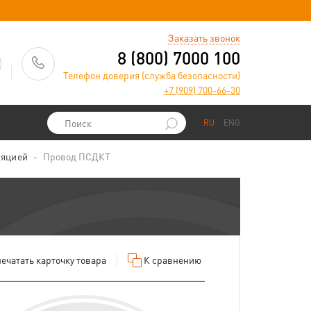
)
Заказать звонок
8 (800) 7000 100
Телефон доверия (служба безопасности)
+7 (909) 700-66-30
RU
ENG
ляцией
Провод ПСДКТ
ечатать
карточку товара
К сравнению