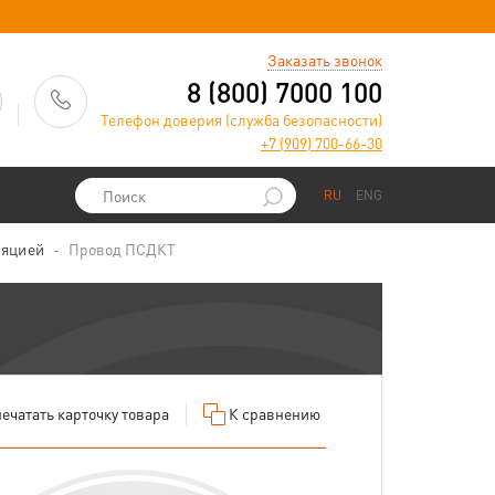
)
Заказать звонок
8 (800) 7000 100
Телефон доверия (служба безопасности)
+7 (909) 700-66-30
RU
ENG
ляцией
Провод ПСДКТ
ечатать
карточку товара
К сравнению