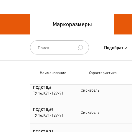
Провода связи
Маркоразмеры
Провода силовые для
стационарной
прокладки
Подобрать:
Провода
спец.назначения
Наименование
Характеристика
Провода
термоэлектродные
ПСДКТ 0,6
Сибкабель
ТУ 16.К71-129-91
Шнуры шахтные
ПСДКТ 0,69
Сибкабель
ТУ 16.К71-129-91
ПСДКТ 0,71