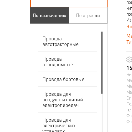
пр
ни
пр
По назначению
По отрасли
Из
Чи
Ма
Провода
Те
автотракторные
Провода
аэродромные
16
Ви
Провода бортовые
Ма
Ма
Ма
Провода для
Сп
воздушных линий
По
электропередач
не
Фо
Провода для
Фо
электрических
установок