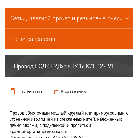
Провода связи
Сетки, цветной прокат и резиновые смеси
Провода силовые для стационарной прокладки
Провода спец.назначения
Наши разработки
Провода термоэлектродные
Шнуры шахтные
Провод ПСДКТ 2,8х5,6 ТУ 16.К71-129-91
Распечатать
К сравнению
Провод обмоточный медный круглый или прямоугольный с
утоненной изоляцией из стеклянных нитей, наложенных
двумя слоями, с подклейкой и пропиткой
кремнийорганическим лаком.
Изготавливается по ТУ 16.К71-129-91.