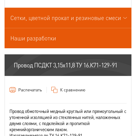
Провода связи
Сетки, цветной прокат и резиновые смеси
Провода спец.назначения
Провода термоэлектродные
Наши разработки
Шнуры шахтные
Провод ПСДКТ 3,15х11,8 ТУ 16.К71-129-91
Распечатать
К сравнению
Провод обмоточный медный круглый или прямоугольный с
утоненной изоляцией из стеклянных нитей, наложенных
двумя слоями, с подклейкой и пропиткой
кремнийорганическим лаком.
Изготавливается по ТУ 16.К71-129-91.