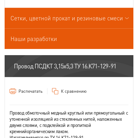
Провода связи
Сетки, цветной прокат и резиновые смеси
Провода силовые для стационарной прокладки
Провода спец.назначения
Наши разработки
Провода термоэлектродные
Шнуры шахтные
Провод ПСДКТ 3,15х5,3 ТУ 16.К71-129-91
Распечатать
К сравнению
Провод обмоточный медный круглый или прямоугольный с
утоненной изоляцией из стеклянных нитей, наложенных
двумя слоями, с подклейкой и пропиткой
кремнийорганическим лаком.
Изготавливается по ТУ 16.К71-129-91.